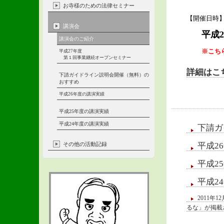
お寺様のための法律セミナー
【開催日時
講演会
平成2
講演会のご紹介
※こち
平成27年度
第１回事業継続オープンセミナー
詳細はこ
下請ガイドライン説明会開催（無料）の
おすすめ
平成26年度の講演実績
平成25年度の講演実績
平成24年度の講演実績
下請ガ
その他の活動記録
平成2
平成2
平成2
2011
るな」が掲載