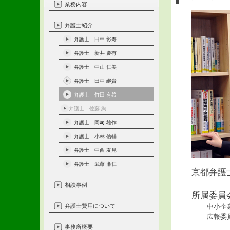
業務内容
弁護士紹介
弁護士 田中 彰寿
弁護士 新井 慶有
弁護士 中山 仁美
弁護士 田中 継貴
弁護士 竹田 有希
弁護士 佐藤 絢
弁護士 岡﨑 雄作
弁護士 小林 佑輔
弁護士 中西 友見
弁護士 武藤 廉仁
京都弁護
相談事例
所属委員
弁護士費用について
中小企
広報委
事務所概要