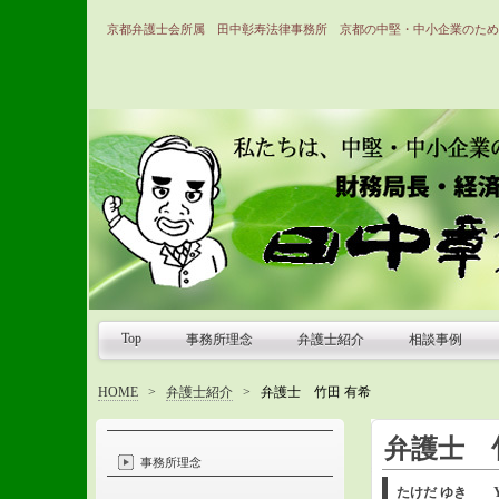
京都弁護士会所属 田中彰寿法律事務所 京都の中堅・中小企業のため
Top
事務所理念
弁護士紹介
相談事例
HOME
>
弁護士紹介
>
弁護士 竹田 有希
弁護士 
事務所理念
たけだ ゆき Yuk