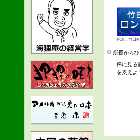
弁護士 竹田
所長からひ
稀に見る
を支えよ