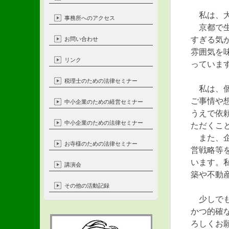
私は、大
事務所へのアクセス
京都で生
すぎる気
お問い合わせ
雰囲気を
リンク
っていま
税理士のための法律セミナー
私は、個
ご事情や
中小企業のための経営セミナー
うえで依
中小企業のための法律セミナー
ただくこ
また、企
お寺様のための法律セミナー
営戦略等
います。
講演会
築や不動
その他の活動記録
少しでも
かつ的確
ろしくお