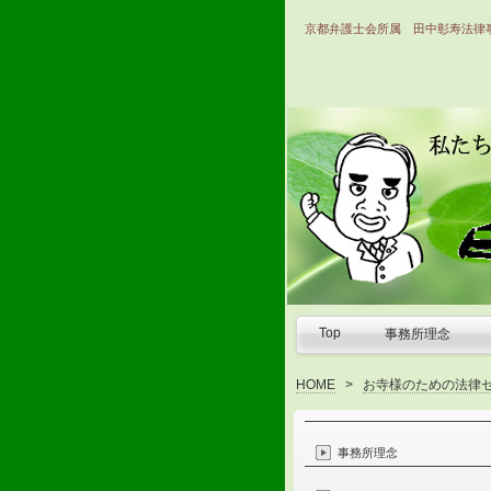
京都弁護士会所属 田中彰寿法律
Top
事務所理念
HOME
>
お寺様のための法律
事務所理念