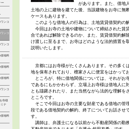
ナー
があります。また、借地
土地の上に建物を建てた後、当該建物をお寺に無
ー
ケースもあります。
このような借地人の行為は、土地賃貸借契約の解
のワンコ
今回はお寺の土地や建物について締結された賃貸
のワンコ
合であれば解除できるのか、また、賃貸借契約解
け渡しに至るまで、お寺はどのような法的措置を
のワンコ
説明いたします。
の借地料
京都にはお寺様がたくさんあります。その多くは
の借地料
地を保有されており、檀家さんに便宜をはかって
ところが、特に借地関係については、それがお寺
の借地料
であるにもかかわらず、立場上お寺様は借地人に
のワンコ
とも躊躇されたり、また当然ながら法的な理解を
ところです。
「お寺様
そこで今回はお寺の主要な財産である借地の管理
セミナ
段である借地契約の解約、終了についてお話させ
す。
の借地料
講師は、弁護士になる以前から不動産関係の勤務
不動産担当であります「弁護士 竹田有希」です。