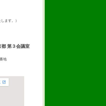
たします。）
都 第３会議室
番地