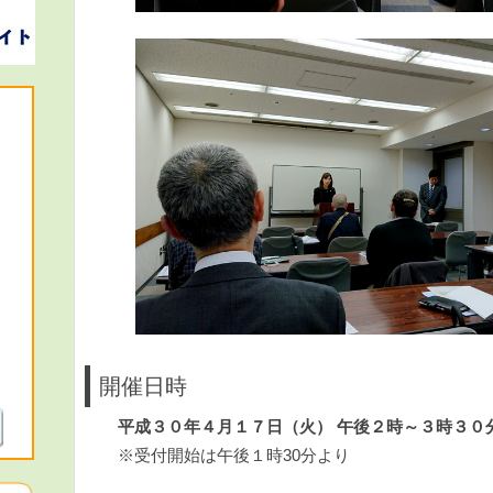
開催日時
平成３０年４月１７日（火） 午後２時～３時３０
※受付開始は午後１時30分より