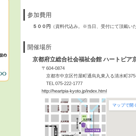
参加費用
（資料代込み。
※当日、受付にて頂戴い
５００円
開催場所
京都府立総合社会福祉会館
ハートピア京
〒604-0874
京都市中京区竹屋町通烏丸東入る清水町375
TEL 075-222-1777
http://heartpia-kyoto.jp/index.html